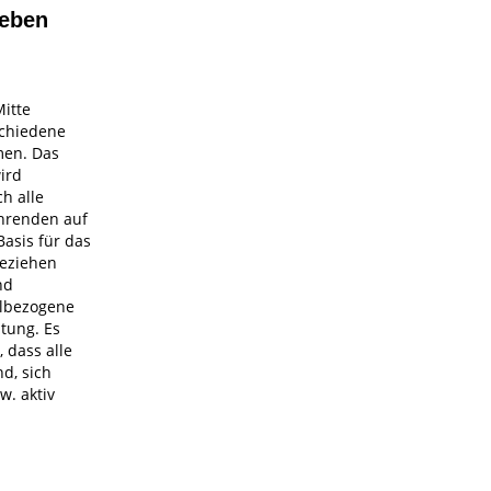
eben
itte
chiedene
en. Das
ird
h alle
hrenden auf
asis für das
eziehen
nd
ulbezogene
tung. Es
 dass alle
d, sich
w. aktiv