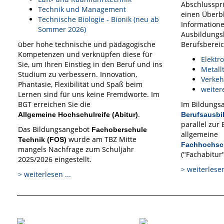
Abschlussprü
Technik und Management
einen Überbl
Technische Biologie - Bionik (neu ab
Information
Sommer 2026)
Ausbildungs
über hohe technische und pädagogische
Berufsbereic
Kompetenzen und verknüpfen diese für
Elektr
Sie, um Ihren Einstieg in den Beruf und ins
Metall
Studium zu verbessern. Innovation,
Verkeh
Phantasie, Flexibilität und Spaß beim
weiter
Lernen sind für uns keine Fremdworte. Im
BGT erreichen Sie die
Im Bildungs
.
Allgemeine Hochschulreife (Abitur)
Berufsausb
parallel zur
Das Bildungsangebot
Fachoberschule
allgemeine
wurde am TBZ Mitte
Technik (FOS)
Fachhochsc
mangels Nachfrage zum Schuljahr
("Fachabitur
2025/2026 eingestellt.
> weiterlesen
> weiterlesen ...