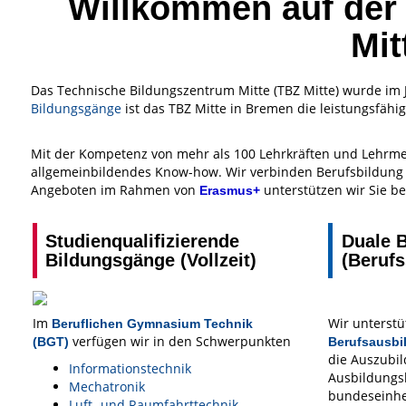
Willkommen auf de
Mit
Das Technische Bildungszentrum Mitte (TBZ Mitte) wurde im 
Bildungsgänge
ist das TBZ Mitte in Bremen die leistungsfähi
Mit der Kompetenz von mehr als 100 Lehrkräften und Lehrme
allgemeinbildendes Know-how. Wir verbinden Berufsbildung 
Angeboten im Rahmen von
unterstützen wir Sie be
Erasmus+
Studienqualifizierende
Duale 
Bildungsgänge (Vollzeit)
(Berufs
Im
Wir unterstü
Beruflichen Gymnasium Technik
verfügen wir in den Schwerpunkten
(BGT)
Berufsausbi
die Auszubi
Informationstechnik
Ausbildungs
Mechatronik
bundeseinhei
Luft- und Raumfahrttechnik