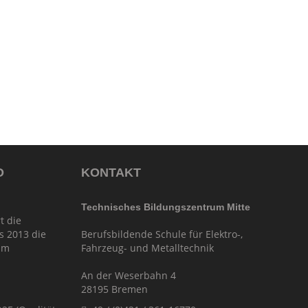
O
KONTAKT
Technisches Bildungszentrum Mitte
t die
s 2013 die
Berufsbildende Schule für Elektro-,
im
Fahrzeug- und Metalltechnik
An der Weserbahn 4
28195 Bremen