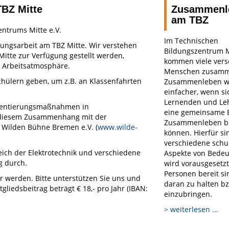
TBZ Mitte
Zusammenl
am TBZ
entrums Mitte e.V.
Im Technischen
hungsarbeit am TBZ Mitte. Wir verstehen
Bildungszentrum M
Mitte zur Verfügung gestellt werden,
kommen viele vers
 Arbeitsatmosphäre.
Menschen zusamm
Schülern geben, um z.B. an Klassenfahrten
Zusammenleben w
einfacher, wenn sic
Lernenden und Le
rientierungsmaßnahmen in
eine gemeinsame B
n diesem Zusammenhang mit der
Zusammenleben b
r Wilden Bühne Bremen e.V. (
www.wilde-
können. Hierfür si
verschiedene sch
eich der Elektrotechnik und verschiedene
Aspekte von Bedeu
 durch.
wird vorausgesetzt,
Personen bereit sin
r werden. Bitte unterstützen Sie uns und
daran zu halten bz
tgliedsbeitrag beträgt € 18,- pro Jahr (IBAN:
einzubringen.
> weiterlesen ...