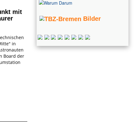
unkt mit
aurer
Bilder
Technischen
itte" in
stronauten
n Board der
aumstation