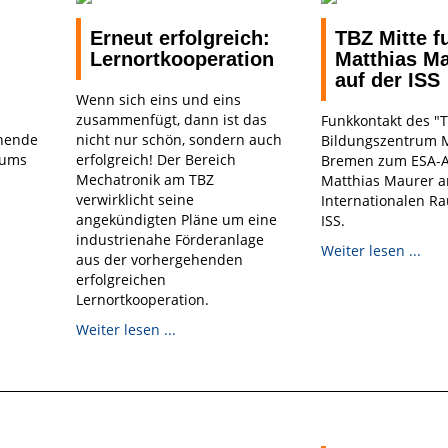
Erneut erfolgreich:
TBZ Mitte f
Lernortkooperation
Matthias M
auf der ISS
Wenn sich eins und eins
zusammenfügt, dann ist das
Funkkontakt des "
rnende
nicht nur schön, sondern auch
Bildungszentrum M
iums
erfolgreich! Der Bereich
Bremen zum ESA-A
Mechatronik am TBZ
Matthias Maurer a
verwirklicht seine
Internationalen R
angekündigten Pläne um eine
ISS.
industrienahe Förderanlage
Weiter lesen ...
aus der vorhergehenden
erfolgreichen
Lernortkooperation.
Weiter lesen ...