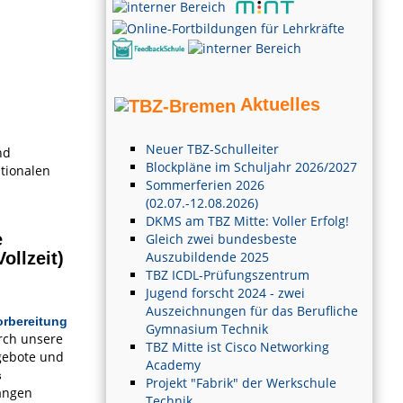
Aktuelles
Neuer TBZ-Schulleiter
nd
Blockpläne im Schuljahr 2026/2027
tionalen
Sommerferien 2026
(02.07.-12.08.2026)
DKMS am TBZ Mitte: Voller Erfolg!
e
Gleich zwei bundesbeste
Auszubildende 2025
ollzeit)
TBZ ICDL-Prüfungszentrum
Jugend forscht 2024 - zwei
Auszeichnungen für das Berufliche
orbereitung
Gymnasium Technik
rch unsere
TBZ Mitte ist Cisco Networking
gebote und
Academy
s
Projekt "Fabrik" der Werkschule
ängen
Technik