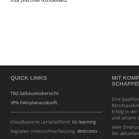
Insa Drechsler-Konukiewitz
QUICK LINKS
MIT KOM
SCHAFFE
TBZ-Gebäudeübersicht
Eine qualifiz
VPN Fahrplanauskunft
Berufsausbil
Erfolg in der
und unsere G
Cloudbasierte Lernplattform:
its learning
Viele Eindrü
Digitalen Unterrichtserfassung:
WebUntis
der aktuelle