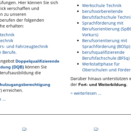
fungen. Hier können Sie sich
Werkschule Technik
ick verschaffen und
berufsvorbereitende
en zu unseren
Berufsfachschule Techni
berufen der folgenden
Sprachförderung mit
he erhalten:
Berufsorientierung (SpB
otechnik
Vorkurs)
technik
Berufsorientierung mit
rs- und Fahrzeugtechnik
Sprachförderung (BOSp)
e Berufe
.
berufsqualifizierende
Berufsfachschule (BFSq)
angebot
Doppelqualifizierende
Werkstattphase für
können Sie
ildung (DQB)
Oberschulen und Förder
 Berufsausbildung die
Darüber hinaus unterstützen w
der
.
hulzugangsberechtigung
Fort- und Weiterbildung
") erreichen.
> weiterlesen ...
 ...