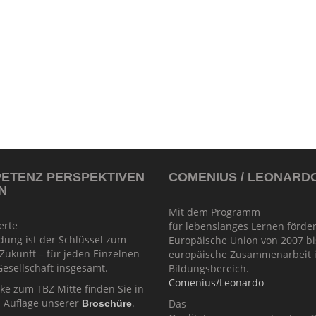
PETENZ PERSPEKTIVEN
COMENIUS / LEONARD
N
Mit dem Programm
ierte
für lebenslanges Lernen förder
dung ist der Schlüssel zum
Europäische Union von 2007 bi
 Zukunft – für jeden Einzelnen
europäische Zusammenarbeit 
esellschaft insgesamt.
Bildungsbereich.
Comenius/Leonardo
cke zum TBZ Mitte finden Sie in
n Auflage unserer
.
Das
Broschüre