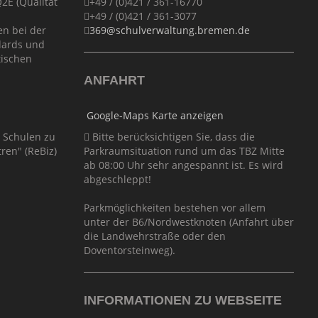
E (Qualität
+49 / (0)421 / 361-16770
+49 / (0)421 / 361-3077
en bei der
369@schulverwaltung.bremen.de
dards und
tischen
ANFAHRT
Google-Maps Karte anzeigen
r Schulen zu
Bitte berücksichtigen Sie, dass die
ren" (ReBiz)
Parkraumsituation rund um das TBZ Mitte
ab 08:00 Uhr sehr angespannt ist. Es wird
abgeschleppt!
Parkmöglichkeiten bestehen vor allem
unter der B6/Nordwestknoten (Anfahrt über
die Landwehrstraße oder den
Doventorsteinweg).
INFORMATIONEN ZU WEBSEITE