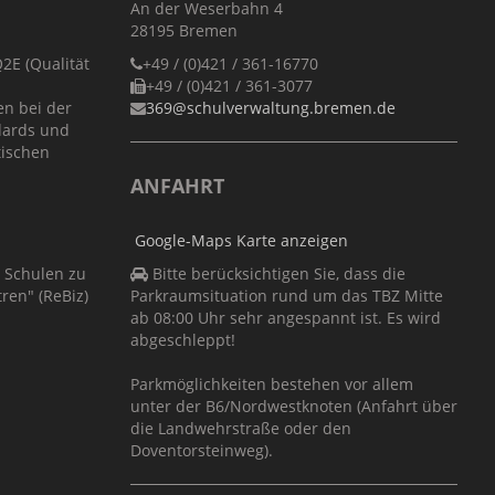
An der Weserbahn 4
28195 Bremen
E (Qualität
+49 / (0)421 / 361-16770
+49 / (0)421 / 361-3077
en bei der
369@schulverwaltung.bremen.de
dards und
tischen
ANFAHRT
Google-Maps Karte anzeigen
r Schulen zu
Bitte berücksichtigen Sie, dass die
ren" (ReBiz)
Parkraumsituation rund um das TBZ Mitte
ab 08:00 Uhr sehr angespannt ist. Es wird
abgeschleppt!
Parkmöglichkeiten bestehen vor allem
unter der B6/Nordwestknoten (Anfahrt über
die Landwehrstraße oder den
Doventorsteinweg).