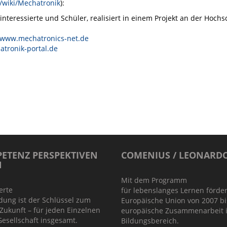
g/wiki/Mechatronik
):
ninteressierte und Schüler, realisiert in einem Projekt an der Hochs
www.mechatronics-net.de
tronik-portal.de
ETENZ PERSPEKTIVEN
COMENIUS / LEONARD
N
Mit dem Programm
ierte
für lebenslanges Lernen förder
dung ist der Schlüssel zum
Europäische Union von 2007 bi
 Zukunft – für jeden Einzelnen
europäische Zusammenarbeit 
esellschaft insgesamt.
Bildungsbereich.