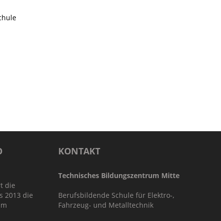
chule
O
KONTAKT
Technisches Bildungszentrum Mitte
t die
s 2013 die
Berufsbildende Schule für Elektro-,
im
Fahrzeug- und Metalltechnik