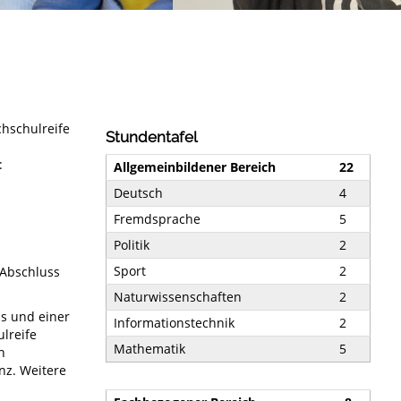
hschulreife
Stundentafel
:
Allgemeinbildener Bereich
22
Deutsch
4
Fremdsprache
5
Politik
2
Sport
2
 Abschluss
Naturwissenschaften
2
ss und einer
Informationstechnik
2
lreife
Mathematik
5
n
nz. Weitere