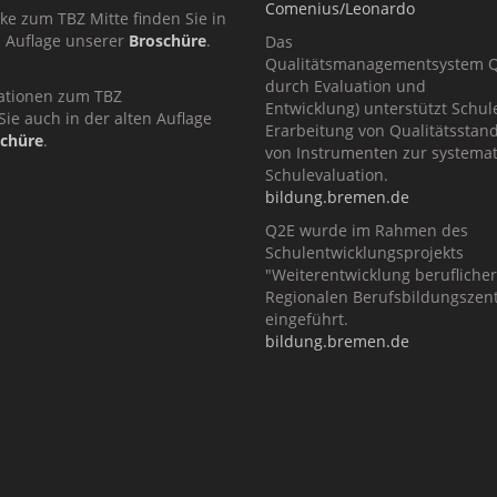
Comenius/Leonardo
cke zum TBZ Mitte finden Sie in
n Auflage unserer
Broschüre
.
Das
Qualitätsmanagementsystem Q2
durch Evaluation und
ationen zum TBZ
Entwicklung) unterstützt Schul
Sie auch in der alten Auflage
Erarbeitung von Qualitätsstan
schüre
.
von Instrumenten zur systema
Schulevaluation.
bildung.bremen.de
Q2E wurde im Rahmen des
Schulentwicklungsprojekts
"Weiterentwicklung berufliche
Regionalen Berufsbildungszent
eingeführt.
bildung.bremen.de