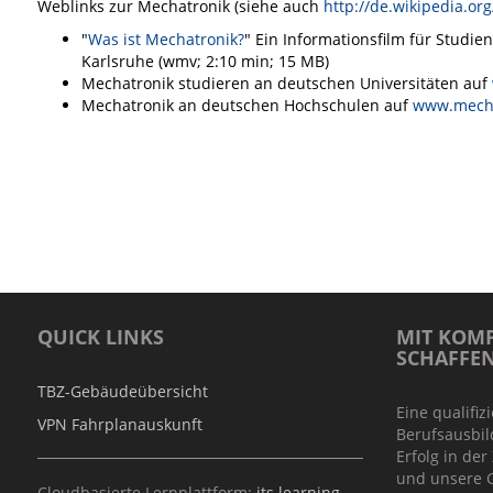
Weblinks zur Mechatronik (siehe auch
http://de.wikipedia.or
"
Was ist Mechatronik?
" Ein Informationsfilm für Studie
Karlsruhe (wmv; 2:10 min; 15 MB)
Mechatronik studieren an deutschen Universitäten auf
Mechatronik an deutschen Hochschulen auf
www.mecha
QUICK LINKS
MIT KOMP
SCHAFFE
TBZ-Gebäudeübersicht
Eine qualifiz
VPN Fahrplanauskunft
Berufsausbil
Erfolg in der
und unsere G
Cloudbasierte Lernplattform:
its learning