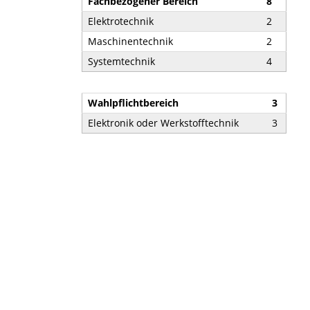
Fachbezogener Bereich
8
Elektrotechnik
2
Maschinentechnik
2
Systemtechnik
4
Wahlpflichtbereich
3
Elektronik oder Werkstofftechnik
3