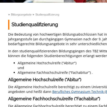
»
»
Bildungsangebote
Studienqualifizierung
Studienqualifizierung
Die Bedeutung von hochwertigen Bildungsabschlüssen hat in d
Jahrgangsstufe (an durchgängigen Gymnasien nach der 9. Jah
bedarfsgerechte Bildungsangebote in sehr unterschiedliche
In den studienqualifizierenden Bildungsgängen des TBZ Mit
können die folgenden Studienberechtigungen erlangt werden
Allgemeine Hochschulreife ("Abitur")
und
Allgemeine Fachhochschulreife ("Fachabitur") .
Allgemeine Hochschulreife ("Abitur")
Die Allgemeine Hochschulreife berechtigt zu einem Universi
angeboten und heißt dann
Berufliches Gymnasium Technik (
Allgemeine Fachhochschulreife ("Fachabitur")
Die Allgemeine Fachhochschulreife berechtigt zu einem Fach