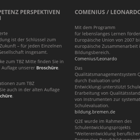
ETENZ PERSPEKTIVEN
COMENIUS / LEONARD
N
Mit dem Programm
ierte
für lebenslanges Lernen förder
dung ist der Schlüssel zum
Europäische Union von 2007 bi
 Zukunft – für jeden Einzelnen
europäische Zusammenarbeit 
esellschaft insgesamt.
Bildungsbereich.
Comenius/Leonardo
cke zum TBZ Mitte finden Sie in
n Auflage unserer
Broschüre
.
Das
Qualitätsmanagementsystem Q2
durch Evaluation und
ationen zum TBZ
Entwicklung) unterstützt Schul
Sie auch in der alten Auflage
Erarbeitung von Qualitätsstan
schüre
.
von Instrumenten zur systema
Schulevaluation.
bildung.bremen.de
Q2E wurde im Rahmen des
Schulentwicklungsprojekts
"Weiterentwicklung berufliche
Regionalen Berufsbildungszent