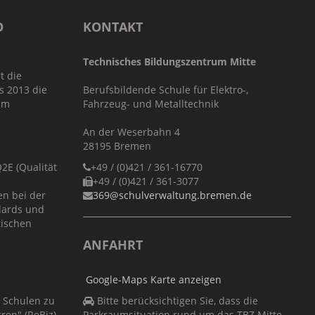
O
KONTAKT
Technisches Bildungszentrum Mitte
t die
s 2013 die
Berufsbildende Schule für Elektro-,
im
Fahrzeug- und Metalltechnik
An der Weserbahn 4
28195 Bremen
E (Qualität
+49 / (0)421 / 361-16770
+49 / (0)421 / 361-3077
en bei der
369@schulverwaltung.bremen.de
dards und
tischen
ANFAHRT
Google-Maps Karte anzeigen
r Schulen zu
Bitte berücksichtigen Sie, dass die
ren" (ReBiz)
Parkraumsituation rund um das TBZ Mitte