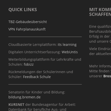
QUICK LINKS
MIT KOMP
SCHAFFE
TBZ-Gebäudeübersicht
Eine qualifiz
VPN Fahrplanauskunft
Berufsausbil
Erfolg in der
und unsere G
Cloudbasierte Lernplattform:
its learning
Viele Eindrü
Digitalen Unterrichtserfassung:
WebUntis
der aktuelle
Weiterbildungsplattform für Lehrkräfte und
Schulen:
fobizz
Mehr Inform
Mitte finden 
Rückmeldungen der Schülerinnen und
unserer
Bro
Schüler:
Feedback Schule
Senatorin für Kinder und Bildung:
bildung.bremen.de
KURSNET
der Bundesagentur für Arbeit:
Datenbank für berufliche Aus- und