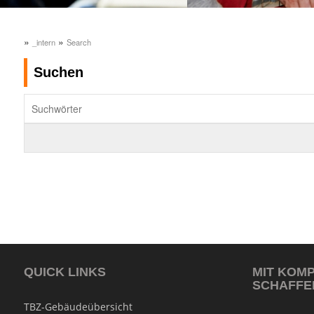
»
»
_intern
Search
Suchen
QUICK LINKS
MIT KOM
SCHAFFE
TBZ-Gebäudeübersicht