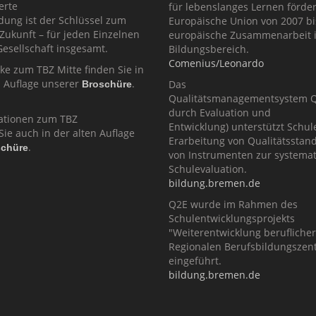
ierte
für lebenslanges Lernen förder
dung ist der Schlüssel zum
Europäische Union von 2007 bi
 Zukunft – für jeden Einzelnen
europäische Zusammenarbeit 
esellschaft insgesamt.
Bildungsbereich.
Comenius/Leonardo
cke zum TBZ Mitte finden Sie in
n Auflage unserer
.
Das
Broschüre
Qualitätsmanagementsystem Q2
durch Evaluation und
ationen zum TBZ
Entwicklung) unterstützt Schul
Sie auch in der alten Auflage
Erarbeitung von Qualitätsstan
.
schüre
von Instrumenten zur systema
Schulevaluation.
bildung.bremen.de
Q2E wurde im Rahmen des
Schulentwicklungsprojekts
"Weiterentwicklung berufliche
Regionalen Berufsbildungszent
eingeführt.
bildung.bremen.de