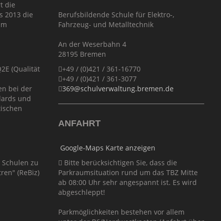
t die
s 2013 die
Berufsbildende Schule für Elektro-,
im
Fahrzeug- und Metalltechnik
An der Weserbahn 4
28195 Bremen
E (Qualität
+49 / (0)421 / 361-16770
+49 / (0)421 / 361-3077
en bei der
369@schulverwaltung.bremen.de
dards und
tischen
ANFAHRT
Google-Maps Karte anzeigen
r Schulen zu
Bitte berücksichtigen Sie, dass die
ren" (ReBiz)
Parkraumsituation rund um das TBZ Mitte
ab 08:00 Uhr sehr angespannt ist. Es wird
abgeschleppt!
Parkmöglichkeiten bestehen vor allem