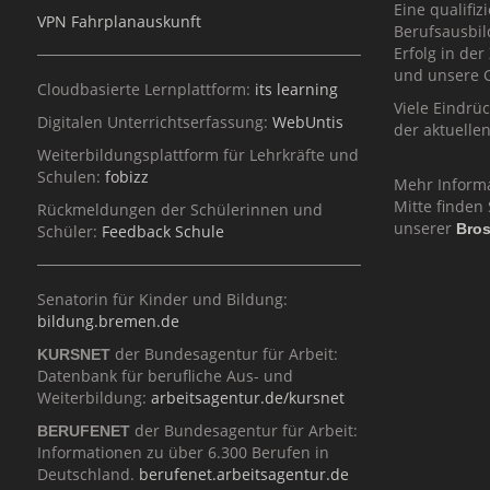
Eine qualifiz
VPN Fahrplanauskunft
Berufsausbil
Erfolg in der
und unsere G
Cloudbasierte Lernplattform:
its learning
Viele Eindrü
Digitalen Unterrichtserfassung:
WebUntis
der aktuelle
Weiterbildungsplattform für Lehrkräfte und
Schulen:
fobizz
Mehr Inform
Mitte finden 
Rückmeldungen der Schülerinnen und
unserer
Bro
Schüler:
Feedback Schule
Senatorin für Kinder und Bildung:
bildung.bremen.de
der Bundesagentur für Arbeit:
KURSNET
Datenbank für berufliche Aus- und
Weiterbildung:
arbeitsagentur.de/kursnet
der Bundesagentur für Arbeit:
BERUFENET
Informationen zu über 6.300 Berufen in
Deutschland.
berufenet.arbeitsagentur.de