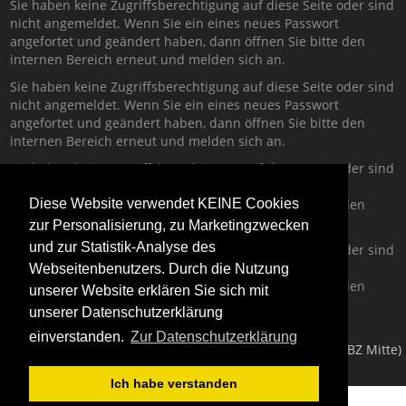
Sie haben keine Zugriffsberechtigung auf diese Seite oder sind
nicht angemeldet. Wenn Sie ein eines neues Passwort
angefortet und geändert haben, dann öffnen Sie bitte den
internen Bereich erneut und melden sich an.
Sie haben keine Zugriffsberechtigung auf diese Seite oder sind
nicht angemeldet. Wenn Sie ein eines neues Passwort
angefortet und geändert haben, dann öffnen Sie bitte den
internen Bereich erneut und melden sich an.
Sie haben keine Zugriffsberechtigung auf diese Seite oder sind
nicht angemeldet. Wenn Sie ein eines neues Passwort
angefortet und geändert haben, dann öffnen Sie bitte den
Diese Website verwendet KEINE Cookies
internen Bereich erneut und melden sich an.
zur Personalisierung, zu Marketingzwecken
und zur Statistik-Analyse des
Sie haben keine Zugriffsberechtigung auf diese Seite oder sind
nicht angemeldet. Wenn Sie ein eines neues Passwort
Webseitenbenutzers. Durch die Nutzung
angefortet und geändert haben, dann öffnen Sie bitte den
unserer Website erklären Sie sich mit
internen Bereich erneut und melden sich an.
unserer Datenschutzerklärung
einverstanden.
Zur Datenschutzerklärung
Copyright © 2026
Technisches Bildungszentrum Mitte (TBZ Mitte)
Ich habe verstanden
;