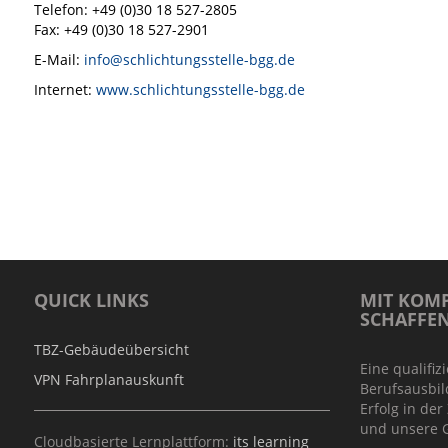
Telefon: +49 (0)30 18 527-2805
Fax: +49 (0)30 18 527-2901
E-Mail:
info@schlichtungsstelle-bgg.de
Internet:
www.schlichtungsstelle-bgg.de
QUICK LINKS
MIT KOMP
SCHAFFE
TBZ-Gebäudeübersicht
Eine qualifiz
VPN Fahrplanauskunft
Berufsausbil
Erfolg in der
und unsere G
Cloudbasierte Lernplattform:
its learning