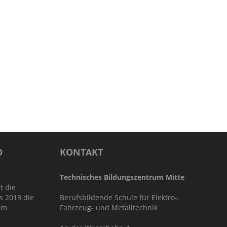
O
KONTAKT
Technisches Bildungszentrum Mitte
t die
s 2013 die
Berufsbildende Schule für Elektro-,
im
Fahrzeug- und Metalltechnik