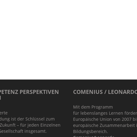
ETENZ PERSPEKTIVEN
COMENIUS / LEONARD
N
Mit dem Programm
ierte
für lebenslanges Lernen förder
dung ist der Schlüssel zum
Europäische Union von 2007 bi
 Zukunft – für jeden Einzelnen
europäische Zusammenarbeit 
esellschaft insgesamt.
Bildungsbereich.