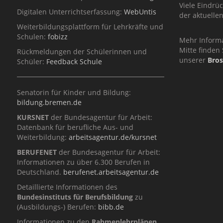
Viele Eindrü
Digitalen Unterrichtserfassung:
WebUntis
der aktuelle
Weiterbildungsplattform für Lehrkräfte und
Schulen:
fobizz
Mehr Inform
Mitte finden 
Rückmeldungen der Schülerinnen und
unserer
Bro
Schüler:
Feedback Schule
Senatorin für Kinder und Bildung:
bildung.bremen.de
KURSNET
der Bundesagentur für Arbeit:
Datenbank für berufliche Aus- und
Weiterbildung:
arbeitsagentur.de/kursnet
BERUFENET
der Bundesagentur für Arbeit:
Informationen zu über 6.300 Berufen in
Deutschland.
berufenet.arbeitsagentur.de
Detaillierte Informationen des
Bundesinstituts für Berufsbildung
zu
(Ausbildungs-) Berufen:
bibb.de
Informationen zu den
Rahmenlehrplänen