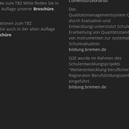
Comenius/Leonardo
cke zum TBZ Mitte finden Sie in
n Auflage unserer
Broschüre
.
Das
Qualitätsmanagementsystem Q2
durch Evaluation und
ationen zum TBZ
Entwicklung) unterstützt Schul
Sie auch in der alten Auflage
Erarbeitung von Qualitätsstan
schüre
.
von Instrumenten zur systema
Schulevaluation.
bildung.bremen.de
Q2E wurde im Rahmen des
Schulentwicklungsprojekts
"Weiterentwicklung berufliche
Regionalen Berufsbildungszent
eingeführt.
bildung.bremen.de