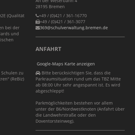
An der Weserbahn 4
28195 Bremen
E (Qualität
+49 / (0)421 / 361-16770
+49 / (0)421 / 361-3077
en bei der
369@schulverwaltung.bremen.de
dards und
tischen
ANFAHRT
Google-Maps Karte anzeigen
r Schulen zu
Bitte berücksichtigen Sie, dass die
ren" (ReBiz)
Parkraumsituation rund um das TBZ Mitte
ab 08:00 Uhr sehr angespannt ist. Es wird
abgeschleppt!
Parkmöglichkeiten bestehen vor allem
unter der B6/Nordwestknoten (Anfahrt über
die Landwehrstraße oder den
Doventorsteinweg).