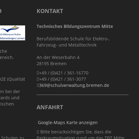
O
KONTAKT
Technisches Bildungszentrum Mitte
Berufsbildende Schule für Elektro-,
Fahrzeug- und Metalltechnik
sche
ereich.
An der Weserbahn 4
28195 Bremen
+49 / (0)421 / 361-16770
E (Qualität
+49 / (0)421 / 361-3077
369@schulverwaltung.bremen.de
en bei der
dards und
tischen
ANFAHRT
Google-Maps Karte anzeigen
Bitte berücksichtigen Sie, dass die
r Schulen zu
Parkraumsituation rund um das TBZ Mitte