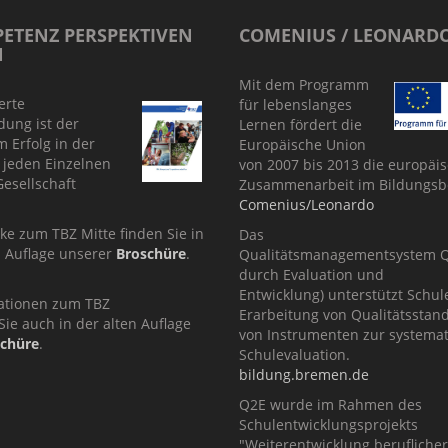
ETENZ PERSPEKTIVEN
COMENIUS / LEONARD
N
Mit dem Programm
ierte
für lebenslanges
dung ist der
Lernen fördert die
m Erfolg in der
Europäische Union
r jeden Einzelnen
von 2007 bis 2013 die europäi
esellschaft
Zusammenarbeit im Bildungsb
Comenius/Leonardo
cke zum TBZ Mitte finden Sie in
Das
n Auflage unserer
Broschüre
.
Qualitätsmanagementsystem Q2
durch Evaluation und
Entwicklung) unterstützt Schul
ationen zum TBZ
Erarbeitung von Qualitätsstan
Sie auch in der alten Auflage
von Instrumenten zur systema
schüre
.
Schulevaluation.
bildung.bremen.de
Q2E wurde im Rahmen des
Schulentwicklungsprojekts
"Weiterentwicklung berufliche