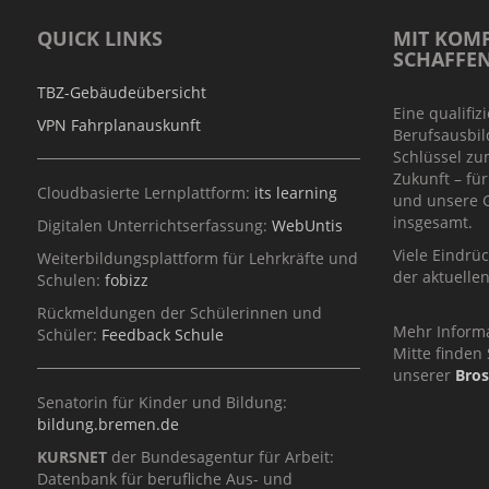
QUICK LINKS
MIT KOMP
SCHAFFE
TBZ-Gebäudeübersicht
Eine qualifiz
VPN Fahrplanauskunft
Berufsausbil
Schlüssel zu
Zukunft – fü
Cloudbasierte Lernplattform:
its learning
und unsere G
insgesamt.
Digitalen Unterrichtserfassung:
WebUntis
Viele Eindrü
Weiterbildungsplattform für Lehrkräfte und
der aktuelle
Schulen:
fobizz
Rückmeldungen der Schülerinnen und
Mehr Inform
Schüler:
Feedback Schule
Mitte finden 
unserer
Bro
Senatorin für Kinder und Bildung:
bildung.bremen.de
KURSNET
der Bundesagentur für Arbeit:
Datenbank für berufliche Aus- und